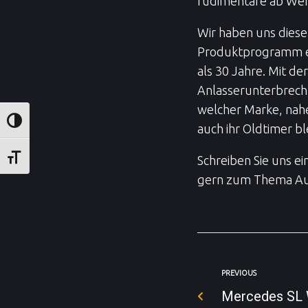
rudimentäre ab Wer
Wir haben uns die
Produktprogramm er
als 30 Jahre. Mit d
Anlasserunterbrech
welcher Marke, nahe
UMSCHALTEN AUF HOHE KONTRASTE
auch ihr Oldtimer bl
Schreiben Sie uns ei
SCHRIFT VERGRÖSSERN
gern zum Thema Aut
PREVIOUS
Mercedes SL 