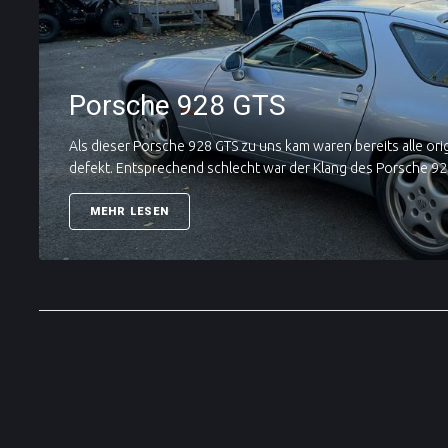
Porsche 928 GTS
Als dieser Porsche 928 GTS zu uns kam waren bereits alle ori
defekt. Entsprechend schlecht war der Klang des Porsche 928.
MEHR LESEN